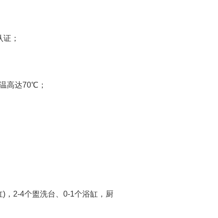
认证；
温高达70℃；
，2-4个盥洗台、0-1个浴缸，厨