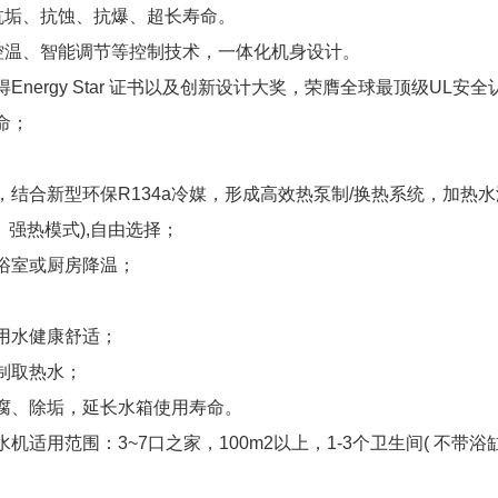
垢、抗蚀、抗爆、超长寿命。
温、智能调节等控制技术，一体化机身设计。
rgy Star 证书以及创新设计大奖，荣膺全球最顶级UL安全
命；
合新型环保R134a冷媒，形成高效热泵制/换热系统，加热水
强热模式),自由选择；
室或厨房降温；
用水健康舒适；
制取热水；
、除垢，延长水箱使用寿命。
范围：3~7口之家，100m2以上，1-3个卫生间( 不带浴缸)